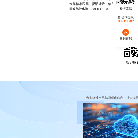
造集精准匹配、灵活计费、信用评价于一体的智
游戏陪伴体验，18140119082
咨询热线
18140119082
回到顶部
欢迎微