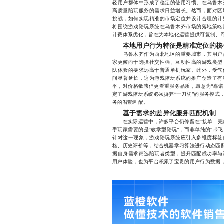
轻用户群体中形成了稳定的使用习惯。在乌鲁木
高质量陪玩服务的需求日益增长。然而，面对区
挑战，如何实现精准的市场定位并设计合理的计
将围绕游戏陪玩系统在乌鲁木齐市场的落地策略
计费体系优化，旨在为本地化运营提供可复制、
本地用户行为特征是精准定位的核
乌鲁木齐作为西北地区的重要城市，其用户群
家更倾向于选择社交性强、互动性高的游戏类型
队体验的要求远高于普通单机玩家。此外，受气
间显著延长，这为游戏陪玩系统的推广创造了有
平，对价格敏感但更看重服务品质，愿意为“靠谱”
定了游戏陪玩系统必须摒弃“一刀切”的服务模式
务的智能匹配。
基于需求的差异化服务匹配机制
在实际运营中，许多平台仍停留在“接单—完成
手玩家需要的是“教学型陪玩”，而非单纯的“带飞
针对这一现象，游戏陪玩系统应引入多维度标签
格、历史评价等，结合机器学习算法进行动态匹配
据自身需求筛选陪玩者类型，提升匹配成功率与
用户体验，也为平台积累了宝贵的用户行为数据