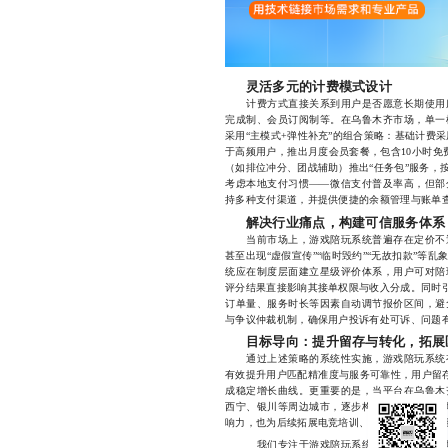
灵活多元的计费模式设计
计费方式直接关系到用户是否愿意长期使用服
完成制、会员订阅制等。在乌鲁木齐市场，单一
采用“主模式+弹性补充”的组合策略：基础计费采
于高频用户，推出月度会员套餐，包含10小时免
（如排位冲分、团战辅助）推出“任务包”服务，
考虑本地支付习惯——微信支付普及率高，但部
持多种支付渠道，并提供便捷的余额管理与账单
解决行业痛点，构建可信服务体系
当前市场上，游戏陪玩系统普遍存在定价不透
甚至出现“虚假宣传”“临时毁约”“无故扣款”等
统应在制度层面建立星级评价体系，用户可对陪
评分结果直接影响其接单权限与收入分成。同时引
订单量、服务时长等因素自动调节报价区间，避
与争议仲裁机制，确保用户投诉有处可诉、问题
目标导向：提升留存与转化，拓展
通过上述策略的系统性实施，游戏陪玩系统有
有效提升用户匹配精准度与服务可靠性，用户留存
成稳定增长曲线。更重要的是，当平台在乌鲁木
西宁、银川等周边城市，逐步构建覆盖整个西北
响力，也为后续拓展电竞培训、直播导流、赛事
我们专注于游戏陪玩系统的定制开发与本地