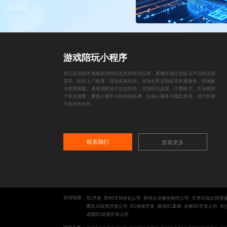
游戏陪玩小程序
我们是深耕本地服务的陪玩交友系统供应商，更懂区域社交娱乐平台的运营
需求。提供上门部署、现场实操培训、本地化售后响应等专属服务，快速解
决使用难题。系统适配地方社交特色，支持陪玩品类、计费模式、互动规则
个性化调整，覆盖小微平台到连锁品牌，以贴心服务与稳定系统，成为长期
可靠合作伙伴。
联系我们
查看更多
友情链接：
H5开发
郑州SEM优化公司
郑州企业微信制作公司
天津AI知识库搭
重庆AI应用开发公司
H5游戏开发
微信H5案例
吉林H5开发公司
长
成都H5游戏开发公司